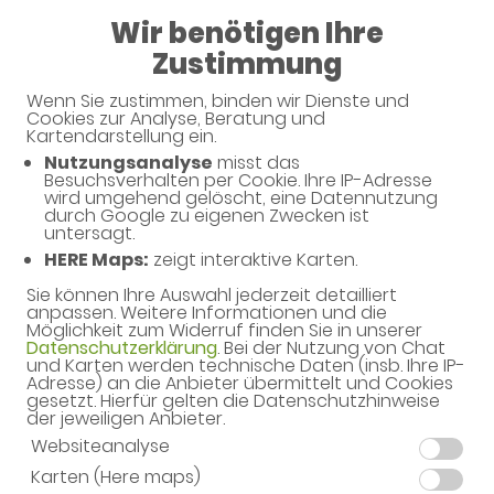
Wir benötigen Ihre
Geschlossen
Zustimmung
Wenn Sie zustimmen, binden wir Dienste und
Cookies zur Analyse, Beratung und
Kartendarstellung ein.
Nutzungsanalyse
misst das
Besuchsverhalten per Cookie. Ihre IP-Adresse
Unverbindliche Arzneimittel-
wird umgehend gelöscht, eine Datennutzung
durch Google zu eigenen Zwecken ist
Reservierung
untersagt.
HERE Maps:
zeigt interaktive Karten.
Flora-Apotheke
Dorstener Str. 365, 44809 Bochum
Sie können Ihre Auswahl jederzeit detailliert
anpassen. Weitere Informationen und die
Möglichkeit zum Widerruf finden Sie in unserer
Eine Bearbeitung und Abholung der unverbindlichen
Datenschutzerklärung
. Bei der Nutzung von Chat
Arzneimittel-Reservierung ist nur während der
und Karten werden technische Daten (insb. Ihre IP-
Öffnungszeiten möglich.
Adresse) an die Anbieter übermittelt und Cookies
gesetzt. Hierfür gelten die Datenschutzhinweise
der jeweiligen Anbieter.
Websiteanalyse
Karten (Here maps)